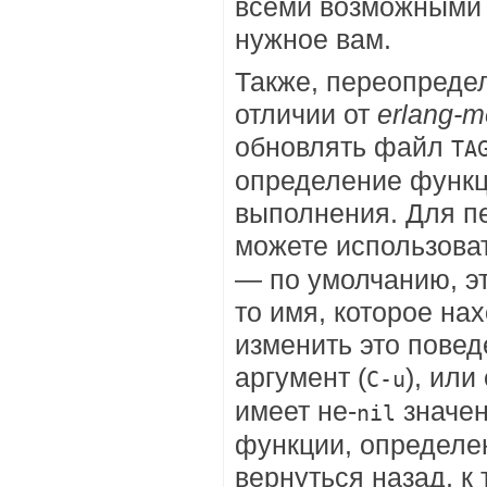
всеми возможными 
нужное вам.
Также, переопредел
отличии от
erlang-
обновлять файл
TA
определение функц
выполнения. Для п
можете использова
— по умолчанию, эт
то имя, которое на
изменить это пове
аргумент (
), ил
C-u
имеет не-
значен
nil
функции, определен
вернуться назад, к