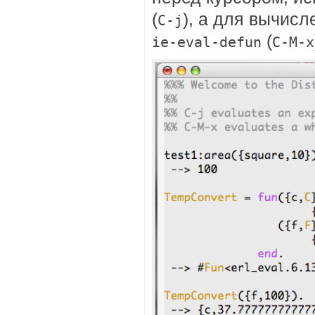
(
), а для вычис
C-j
(
ie-eval-defun
C-M-x