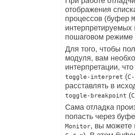
При работе отладч
отображения списк
процессов (буфер
M
интерпретируемых 
пошаговом режиме
Для того, чтобы по
модуля, вам необх
интерпретации, чт
(
toggle-interpret
C-
расставлять в исхо
(
toggle-breakpoint
C
Сама отладка прои
попасть через буф
, вы можете
Monitor