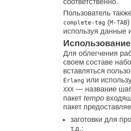
соответственно.
Пользователь такж
(
)
complete-tag
M-TAB
используя данные 
Использование
Для облегчения ра
своем составе набо
вставляться польз
или использ
Erlang
— название шаб
XXX
пакет
tempo
входящ
пакет предоставля
заготовки для пр
т.д.;