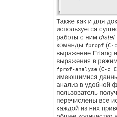
Также как и для д
используется суще
работы с ним
distel
команды
(
fpropf
C-
выражение Erlang и
выражения в режи
(
fprof-analyse
C-c C
имеющимися данны
анализ в удобной 
пользователь получ
перечислены все и
каждой из них при
общее количество 