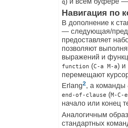
) и всем буфере 
q
Навигация по к
В дополнение к ст
— следующая/преды
предоставляет наб
позволяют выполня
выражений и функц
(
) и
function
C-a M-a
перемещают курсор
2
Erlang
, а команды
(
end-of-clause
M-C-e
начало или конец 
Аналогичным обра
стандартных команд