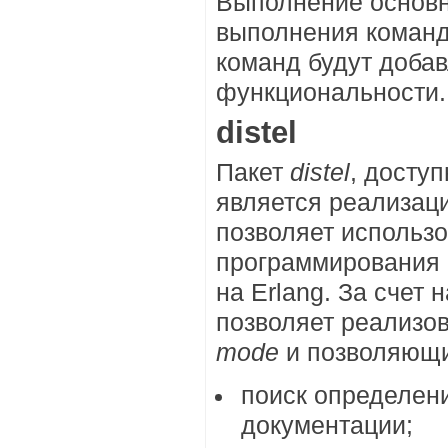
Выполнение основн
выполнения коман
команд будут доба
функциональности.
distel
Пакет
distel
, досту
является реализаци
позволяет использ
программирования 
на Erlang. За счет 
позволяет реализо
mode
и позволяющи
поиск определени
документации;