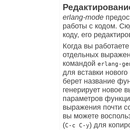
Редактировани
erlang-mode
предос
работы с кодом. С
коду, его редактир
Когда вы работаете
отдельных выражени
командой
erlang-ge
для вставки нового
берет название фу
генерирует новое в
параметров функции
выражения почти с
вы можете восполь
(
) для копи
C-c C-y