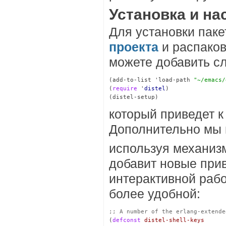
Установка и нас
Для установки паке
проекта
и распаков
можете добавить с
(add-to-list 'load-path 
"~/emacs/
(
require
 '
distel
)

который приведет к 
Дополнительно мы 
используя механиз
добавит новые при
интерактивной рабо
более удобной:
;; 
(
defconst
distel-shell-keys