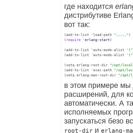
где находится
erla
дистрибутиве Erlang
вот так:
(add-to-list 'load-path 
"....."
)

(
require
 '
erlang-start
)

(add-to-list 'auto-mode-alist '(
"
(add-to-list 'auto-mode-alist '(
"
(setq erlang-root-dir 
"/opt/local
(add-to-list 'exec-path 
"/opt/loc
(setq erlang-man-root-dir 
"/opt/l
в этом примере мы
расширений, для к
автоматически. А т
исполняемых програ
запускаться безо 
и
root-dir
erlang-ma