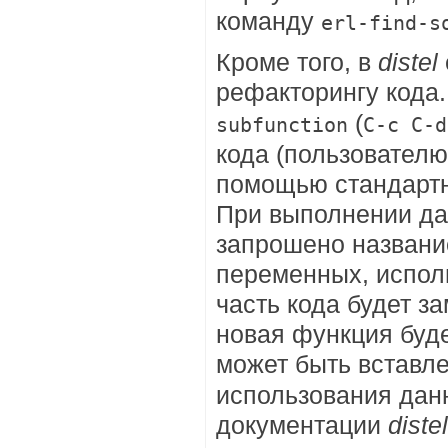
команду
erl-find-s
Кроме того, в
distel
рефакторингу кода
(
subfunction
C-c C-d
кода (пользовател
помощью стандартн
При выполнении да
запрошено названи
переменных, испол
часть кода будет з
новая функция буд
может быть вставл
использования дан
документации
distel