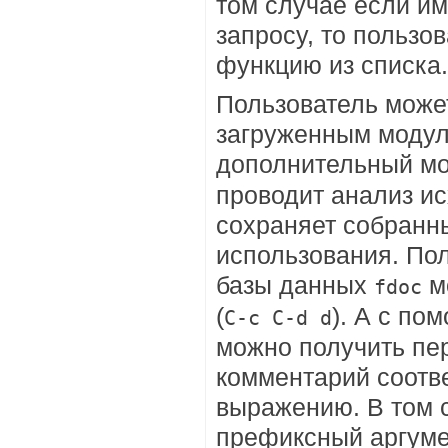
том случае если и
запросу, то пользо
функцию из списка.
Пользователь може
загруженным модул
дополнительный м
проводит анализ и
сохраняет собранн
использования. По
базы данных
м
fdoc
(
). А с п
C-c C-d d
можно получить пе
комментарий соотв
выражению. В том с
префиксный аргуме