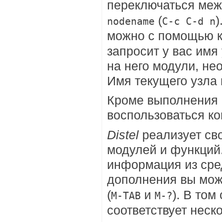
переключаться ме
(
)
nodename
C-c C-d n
можно с помощью 
запросит у вас имя 
на него модули, н
Имя текущего узла 
Кроме выполнения 
воспользоваться к
Distel
реализует св
модулей и функций
информация из сре
дополнения вы мож
(
и
). В том
M-TAB
M-?
соответствует неск