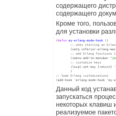
содержащего дистри
содержащего докум
Кроме того, пользо
для установки разл
(
defun
my-erlang-mode-hook
 ()

;; 
        (setq inferior-erlang-mac
;; 
        (imenu-add-to-menubar 
"im
;; 
        (local-set-key [return] '
;; 
Данный код устанав
запускаться процес
некоторых клавиш и
реализуемое паке