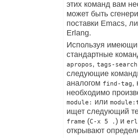
этих команд вам н
может быть сгенер
поставки Emacs, л
Erlang.
Используя имеющ
стандартные коман
,
apropos
tags-search
следующие коман
аналогом
,
find-tag
необходимо произво
или
module:
module:
ищет следующий те
(
) и
frame
C-x 5 .
erl
открывают определе