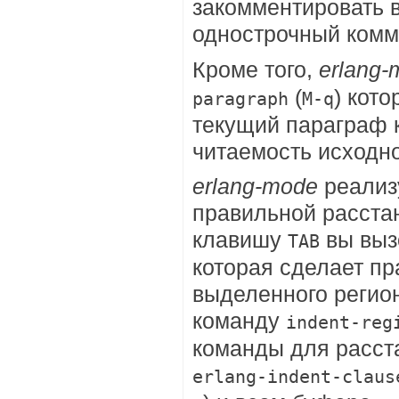
закомментировать 
однострочный комм
Кроме того,
erlang-
(
) кот
paragraph
M-q
текущий параграф 
читаемость исходно
erlang-mode
реализ
правильной расстан
клавишу
вы выз
TAB
которая сделает пр
выделенного регио
команду
indent-reg
команды для расст
erlang-indent-claus