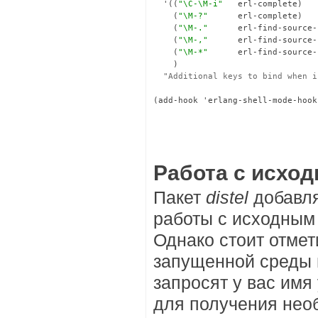
  '((
"\C-\M-i"
   erl-complete)

    (
"\M-?"
      erl-complete)

    (
"\M-."
      erl-find-source-
    (
"\M-,"
      erl-find-source-
    (
"\M-*"
      erl-find-source-
    )

"Additional keys to bind when i
(add-hook 'erlang-shell-mode-hook

                                 
                                 
Работа с исхо
Пакет
distel
добавля
работы с исходным
Однако стоит отмет
запущенной среды в
запросят у вас имя
для получения нео