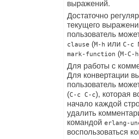
выражений.
Достаточно регуля
текущего выражени
пользователь може
(
или
clause
M-h
C-c 
(
mark-function
M-C-h
Для работы с комм
Для конвертации вы
пользователь може
(
), которая 
C-c C-c
начало каждой стро
удалить комментари
командой
erlang-un
воспользоваться к