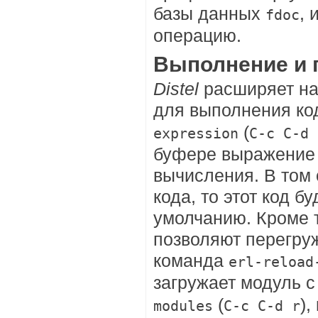
базы данных
, 
fdoc
операцию.
Выполнение и 
Distel
расширяет н
для выполнения ко
(
expression
C-c C-d 
буфере выражение н
вычисления. В том 
кода, то этот код б
умолчанию. Кроме 
позволяют перегру
команда
erl-reload
загружает модуль 
(
),
modules
C-c C-d r