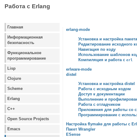
Работа с Erlang
Главная
erlang-mode
Информационная
Установка и настройка пакет
безопасность
Редактирование исходного к
Навигация по коду
Функциональное
Использование шаблонов ко
программирование
Компиляция и работа с
erl
Lisp
erlware-mode
distel
Clojure
Установка и настройка distel
Scheme
Работа с исходным кодом
Доступ к документации
Erlang
Выполнение и профилирован
Работа с отладчиком
C++
Приложения для работы со с
Программирование с использ
Open Source Projects
Настройка flymake для работы с Er
Emacs
Пакет Wrangler
ESense